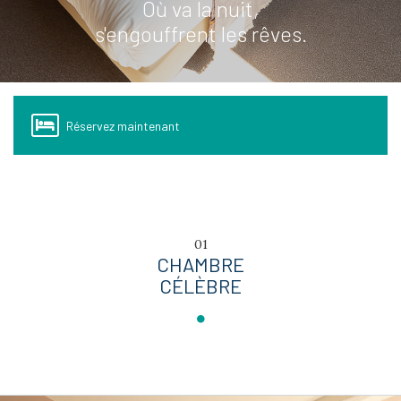
Où va la nuit,
s'engouffrent les rêves.
Réservez maintenant
01
CHAMBRE
CÉLÈBRE