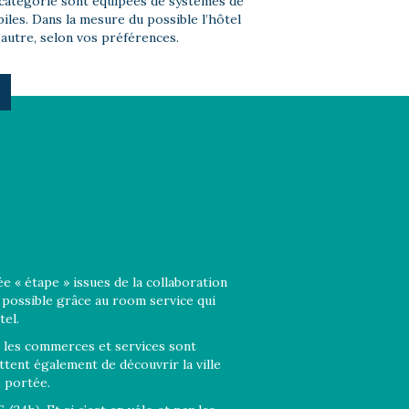
catégorie sont équipées de systèmes de
biles. Dans la mesure du possible l’hôtel
l’autre, selon vos préférences.
e « étape » issues de la collaboration
 possible grâce au room service qui
tel.
s les commerces et services sont
tent également de découvrir la ville
e portée.