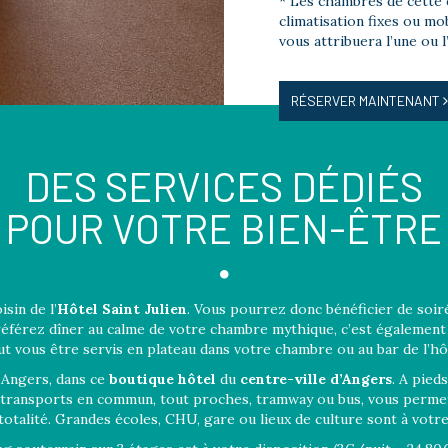
* Les chambres de cette 
climatisation fixes ou mo
vous attribuera l’une ou 
RÉSERVER MAINTENANT
DES SERVICES DÉDIÉS
POUR VOTRE BIEN-ÊTRE
isin de l’
Hôtel Saint Julien
. Vous pourrez donc bénéficier de soiré
référez dîner au calme de votre chambre mythique, c’est également
t vous être servis en plateau dans votre chambre ou au bar de l’hô
à Angers, dans ce
boutique hôtel
du
centre-ville d’Angers
. A pied
s transports en commun, tout proches, tramway ou bus, vous permet
totalité. Grandes écoles, CHU, gare ou lieux de culture sont à votr