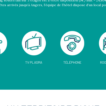
g souterrain sur 3 étages est à votre disposition (3€/nuit – 24,80€/
tes arrivés jusqu’à Angers, l’équipe de l’hôtel dispose d’un local po
TV PLASMA
TÉLÉPHONE
ROO