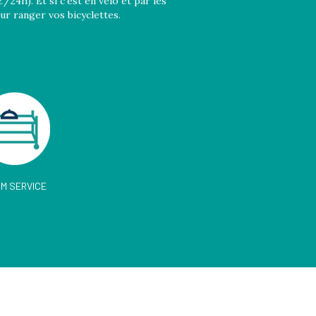
24h). Et si c’est en vélo et par les
ur ranger vos bicyclettes.
M SERVICE