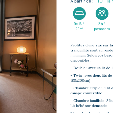
110
À partir de :
la 
De 16 à
2 à 4
20m²
personnes
Profitez d’une
vue sur l
tranquillité sont au ren
minimum. Selon vos besoin
disponibles :
– Double : avec un lit de
– Twin : avec deux lits de
180x200cm)
– Chambre Triple : 1 lit d
canapé convertible
– Chambre familiale : 2 lit
Lit bébé sur demande