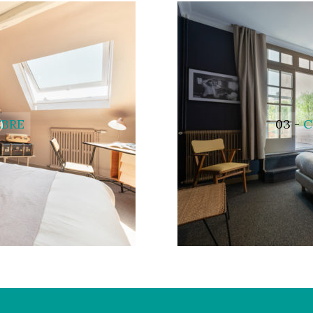
ÉBRE
03 -
C