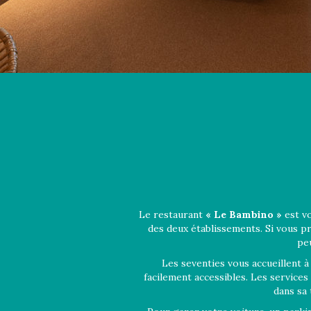
Le restaurant
« Le Bambino »
est vo
des deux établissements. Si vous p
peu
Les seventies vous accueillent 
facilement accessibles. Les service
dans sa 